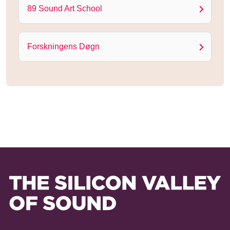
89 Sound Art School
Forskningens Døgn